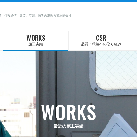
備、情報通信、計装、空調、防災の港振興業株式会社
WORKS
CSR
施工実績
品質・環境への取り組み
WORKS
最近の施工実績