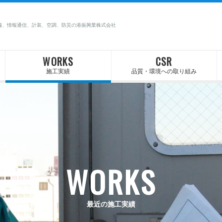
備、情報通信、計装、空調、防災の港振興業株式会社
WORKS
CSR
施工実績
品質・環境への取り組み
WORKS
最近の施工実績