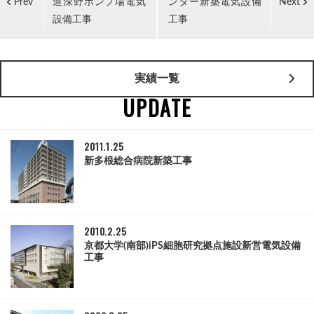
道深野ポンプ場電気
ンター新築電気設備
Prev
Next
設備工事
工事
実績一覧
UPDATE
2011.1.25
新多根総合病院新築工事
2010.2.25
京都大学(南部)iPS細胞研究拠点施設新営電気設備
工事