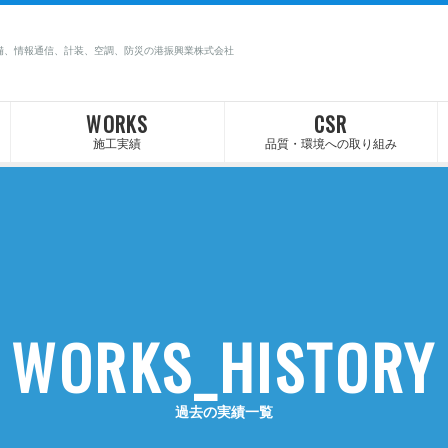
備、情報通信、計装、空調、防災の港振興業株式会社
WORKS
CSR
施工実績
品質・環境への取り組み
WORKS_HISTORY
過去の実績一覧