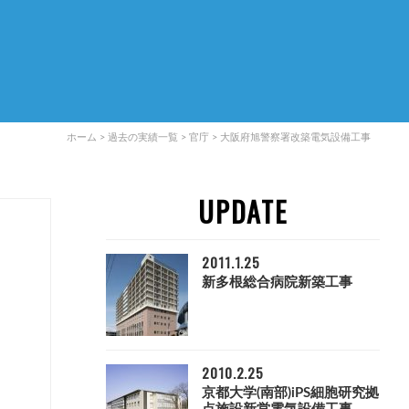
ホーム
>
過去の実績一覧
>
官庁
>
大阪府旭警察署改築電気設備工事
UPDATE
2011.1.25
新多根総合病院新築工事
2010.2.25
京都大学(南部)iPS細胞研究拠