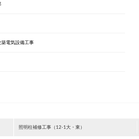
部
改築電気設備工事
照明柱補修工事（12-1大・東）