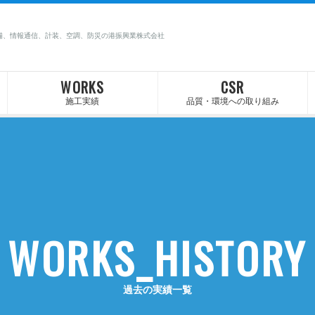
備、情報通信、計装、空調、防災の港振興業株式会社
WORKS
CSR
施工実績
品質・環境への取り組み
WORKS_HISTORY
過去の実績一覧