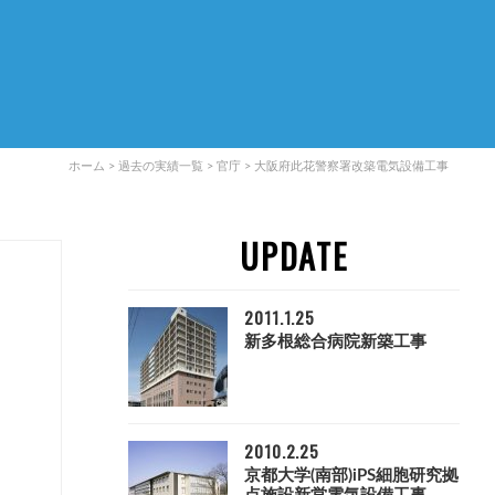
ホーム
>
過去の実績一覧
>
官庁
>
大阪府此花警察署改築電気設備工事
UPDATE
2011.1.25
新多根総合病院新築工事
2010.2.25
京都大学(南部)iPS細胞研究拠