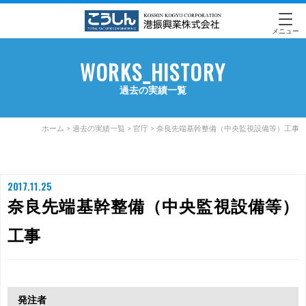
メニュー
WORKS_HISTORY
過去の実績一覧
ホーム
>
過去の実績一覧
>
官庁
>
奈良先端基幹整備（中央監視設備等）工事
2017.11.25
奈良先端基幹整備（中央監視設備等）
工事
発注者