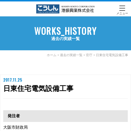
メニュー
WORKS_HISTORY
過去の実績一覧
ホーム
>
過去の実績一覧
>
官庁
>
日東住宅電気設備工事
2017.11.25
日東住宅電気設備工事
発注者
大阪市財政局