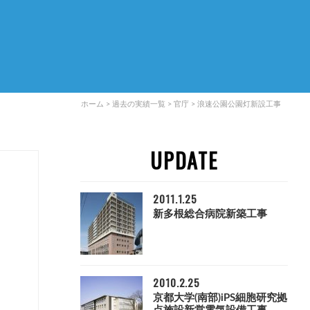
ホーム
>
過去の実績一覧
>
官庁
>
浪速公園公園灯新設工事
UPDATE
2011.1.25
新多根総合病院新築工事
2010.2.25
京都大学(南部)iPS細胞研究拠