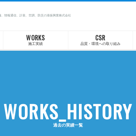
備、情報通信、計装、空調、防災の港振興業株式会社
WORKS
CSR
施工実績
品質・環境への取り組み
WORKS_HISTORY
過去の実績一覧