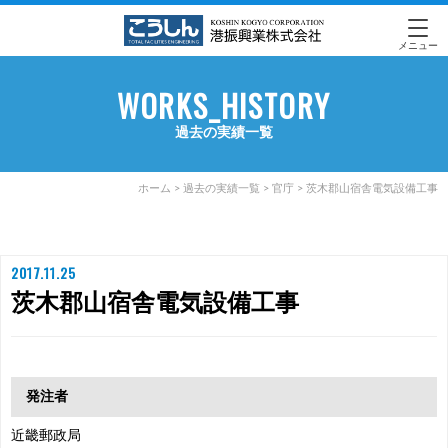
メニュー
WORKS_HISTORY
過去の実績一覧
ホーム
>
過去の実績一覧
>
官庁
>
茨木郡山宿舎電気設備工事
2017.11.25
茨木郡山宿舎電気設備工事
発注者
近畿郵政局