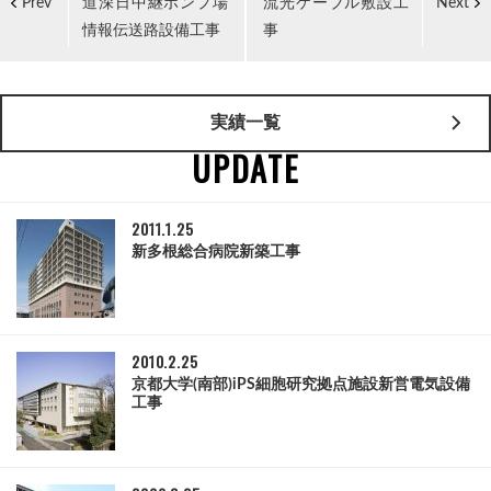
道深日中継ポンプ場
流光ケーブル敷設工
Prev
Next
情報伝送路設備工事
事
実績一覧
UPDATE
2011.1.25
新多根総合病院新築工事
2010.2.25
京都大学(南部)iPS細胞研究拠点施設新営電気設備
工事