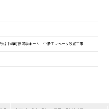
2号線中崎町停留場ホーム 中階工レべータ設置工事