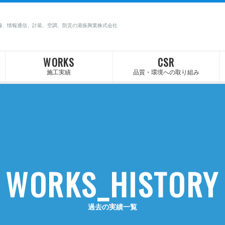
備、情報通信、計装、空調、防災の港振興業株式会社
WORKS
CSR
施工実績
品質・環境への取り組み
WORKS_HISTORY
過去の実績一覧