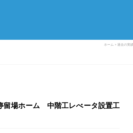
ホーム
>
過去の実
停留場ホーム 中階工レべータ設置工