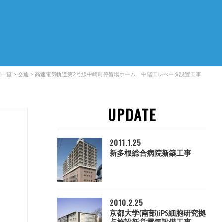
績一覧
>
交通
>
高速電気軌道第2号線中崎町停留場ホーム 中階工レべータ設置工事
UPDATE
2011.1.25
新多根総合病院新築工事
2010.2.25
京都大学(南部)iPS細胞研究拠