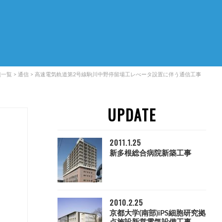
績一覧
>
通信
>
高速電気軌道第2号線駒川中野停留場工レべータ設置に伴う通信工事
UPDATE
2011.1.25
新多根総合病院新築工事
2010.2.25
京都大学(南部)iPS細胞研究拠