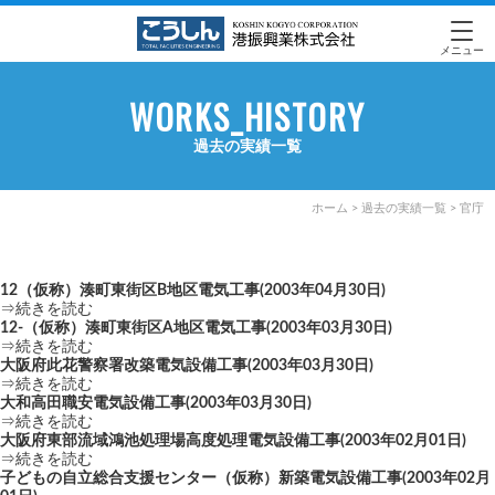
メニュー
WORKS_HISTORY
過去の実績一覧
ホーム
>
過去の実績一覧
>
官庁
12（仮称）湊町東街区B地区電気工事
(2003年04月30日)
⇒続きを読む
12-（仮称）湊町東街区A地区電気工事
(2003年03月30日)
⇒続きを読む
大阪府此花警察署改築電気設備工事
(2003年03月30日)
⇒続きを読む
大和高田職安電気設備工事
(2003年03月30日)
⇒続きを読む
大阪府東部流域鴻池処理場高度処理電気設備工事
(2003年02月01日)
⇒続きを読む
子どもの自立総合支援センター（仮称）新築電気設備工事
(2003年02月